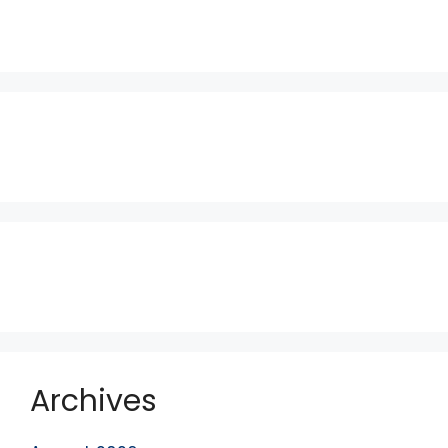
Build With Urban Nest
Lorem ipsum dolor sit amet, consectetur
adipiscing elit. Pellentesque in ipsum id orc.
Mon - Sat 8:00 - 17:30,
Sunday - CLOSED
Archives